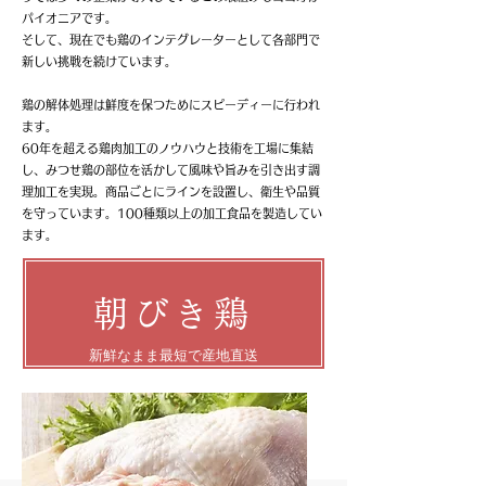
パイオニアです。
そして、現在でも鶏のインテグレーターとして各部門で
新しい挑戦を続けています。
鶏の解体処理は鮮度を保つためにスピーディーに行われ
ます。
60年を超える鶏肉加工のノウハウと技術を工場に集結
し、みつせ鶏の部位を活かして風味や旨みを引き出す調
理加工を実現。商品ごとにラインを設置し、衛生や品質
を守っています。100種類以上の加工食品を製造してい
ます。
朝びき鶏
新鮮なまま最短で産地直送​