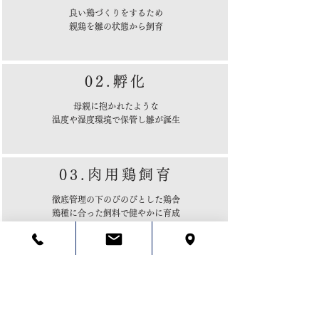
良い鶏づくりをするため
親鶏を雛の状態から飼育
02.孵化
母親に抱かれたような
温度や湿度環境で保管し
雛が誕生
03.肉用鶏飼育
徹底管理の下のびのびとした鶏舎
​鶏種に合った飼料で健やかに育成
04.精肉加工
鮮度を逃さずスピーディー
最新設備と人の手で実現